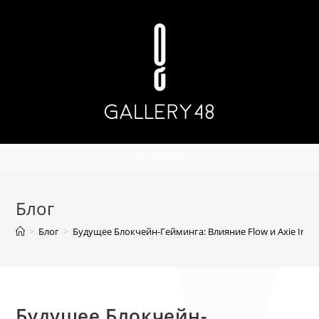
Перейти
к
содержимому
МЕНЮ
Блог
>
Блог
>
Будущее Блокчейн-Гейминга: Влияние Flow и Axie Infi
Будущее Блокчейн-