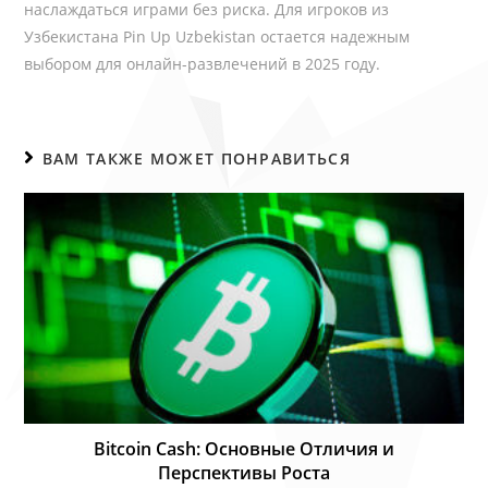
наслаждаться играми без риска. Для игроков из
Узбекистана Pin Up Uzbekistan остается надежным
выбором для онлайн-развлечений в 2025 году.
ВАМ ТАКЖЕ МОЖЕТ ПОНРАВИТЬСЯ
Bitcoin Cash: Основные Отличия и
Перспективы Роста