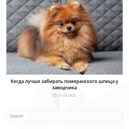
Когда лучше забирать померанского шпица у
заводчика
21.07.2025
Искать: