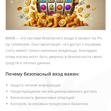
Kirish
— это система безопасного входа в аккаунт на Pin
Up Uzbekistan. Она гарантирует, что доступ к игровому
счету имеют только законные владельцы. Благодаря
этому игроки могут быть уверены в безопасности своих
средств и личных данных.
Почему безопасный вход важен:
Защита личной информации
Предотвращение несанкционированного доступа
Безопасность финансовых операций
Контроль за игровым процессом и балансом