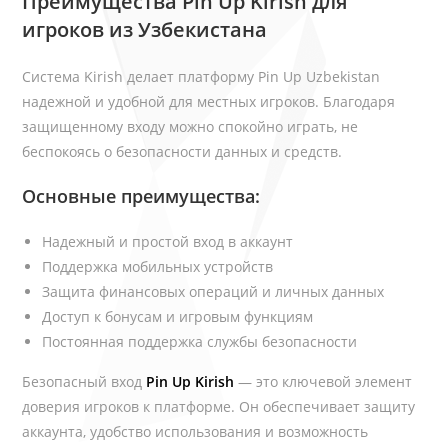
Преимущества Pin Up Kirish для
игроков из Узбекистана
Система Kirish делает платформу Pin Up Uzbekistan
надежной и удобной для местных игроков. Благодаря
защищенному входу можно спокойно играть, не
беспокоясь о безопасности данных и средств.
Основные преимущества:
Надежный и простой вход в аккаунт
Поддержка мобильных устройств
Защита финансовых операций и личных данных
Доступ к бонусам и игровым функциям
Постоянная поддержка службы безопасности
Безопасный вход
Pin Up Kirish
— это ключевой элемент
доверия игроков к платформе. Он обеспечивает защиту
аккаунта, удобство использования и возможность