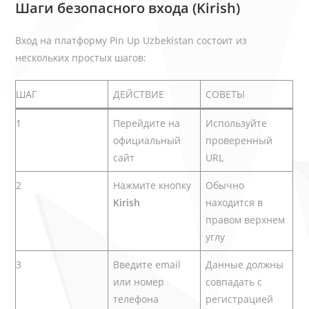
Шаги безопасного входа (Kirish)
Вход на платформу Pin Up Uzbekistan состоит из
нескольких простых шагов:
ШАГ
ДЕЙСТВИЕ
СОВЕТЫ
1
Перейдите на
Используйте
официальный
проверенный
сайт
URL
2
Нажмите кнопку
Обычно
Kirish
находится в
правом верхнем
углу
3
Введите email
Данные должны
или номер
совпадать с
телефона
регистрацией