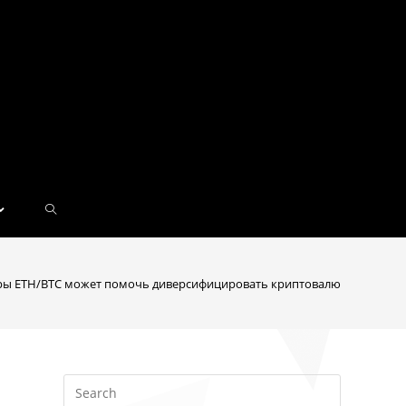
ары ETH/BTC может помочь диверсифицировать криптовалютные порт
Искать: