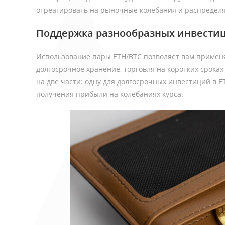
отреагировать на рыночные колебания и распредел
Поддержка разнообразных инвести
Использование пары ETH/BTC позволяет вам применя
долгосрочное хранение, торговля на коротких срока
на две части: одну для долгосрочных инвестиций в ET
получения прибыли на колебаниях курса.