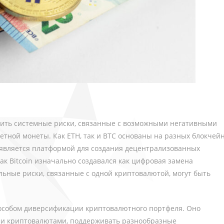
ить системные риски, связанные с возможными негативными
тной монеты. Как ETH, так и BTC основаны на разных блокчейн
 является платформой для создания децентрализованных
как Bitcoin изначально создавался как цифровая замена
ьные риски, связанные с одной криптовалютой, могут быть
особом диверсификации криптовалютного портфеля. Оно
ми криптовалютами, поддерживать разнообразные