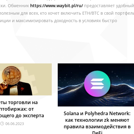
ски. Обменник
https://www.waybit.pl/ru/
предоставляет удобный
полезным для всех, кто хочет включить ETH/BTC в свой портфель
иции и максимизировать доходность в условиях быстро
ты торговли на
птобиржах: от
Solana и Polyhedra Network:
щего до эксперта
как технологии zk меняют
06.06.2023
правила взаимодействия в
DeFi