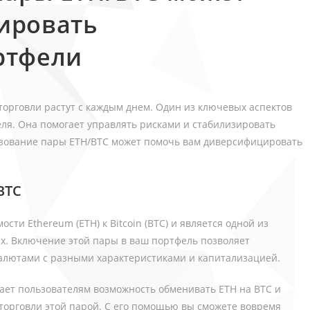
ировать
ртфели
орговли растут с каждым днем. Один из ключевых аспектов
ля. Она помогает управлять рисками и стабилизировать
льзование пары ETH/BTC может помочь вам диверсифицировать
BTC
ти Ethereum (ETH) к Bitcoin (BTC) и является одной из
х. Включение этой пары в ваш портфель позволяет
алютами с разными характеристиками и капитализацией.
ает пользователям возможность обменивать ETH на BTC и
 торговли этой парой. С его помощью вы сможете вовремя