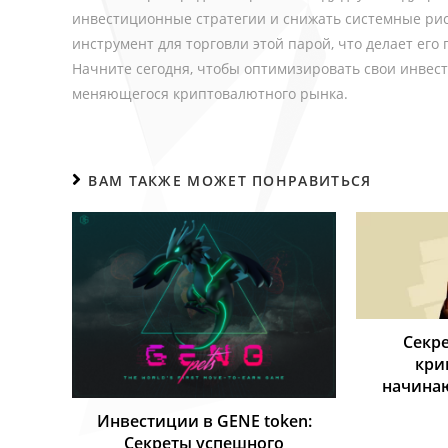
инвестиционные стратегии и снижать системные ри
инструмент для торговли этой парой, что делает его 
Начните сегодня, чтобы оптимизировать свои инвест
меняющегося криптовалютного рынка.
ВАМ ТАКЖЕ МОЖЕТ ПОНРАВИТЬСЯ
Секре
кри
начинаю
Инвестиции в GENE token:
Секреты успешного