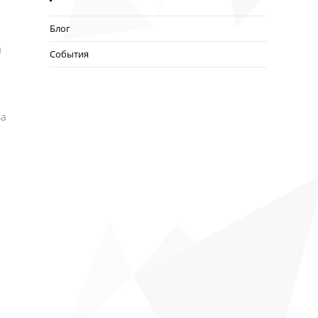
Блог
и
События
ва