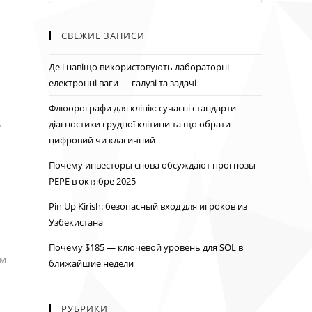
СВЕЖИЕ ЗАПИСИ
Де і навіщо використовують лабораторні
електронні ваги — галузі та задачі
Флюорографи для клінік: сучасні стандарти
діагностики грудної клітини та що обрати —
о
цифровий чи класичний
Почему инвесторы снова обсуждают прогнозы
PEPE в октябре 2025
Pin Up Kirish: безопасный вход для игроков из
Узбекистана
Почему $185 — ключевой уровень для SOL в
ем
ближайшие недели
РУБРИКИ